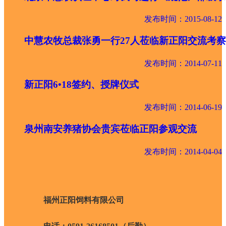
发布时间：2015-08-12
中慧农牧总裁张勇一行27人莅临新正阳交流考察
发布时间：2014-07-11
新正阳6•18签约、授牌仪式
发布时间：2014-06-19
泉州南安养猪协会贵宾莅临正阳参观交流
发布时间：2014-04-04
福州正阳饲料有限公司