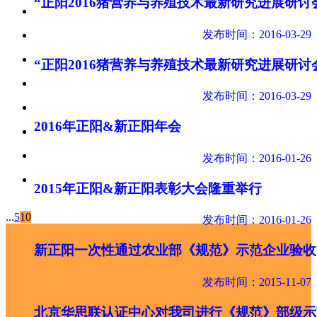
“正阳2016猪营养与养殖技术最新研究进展研讨
发布时间：2016-03-29
“正阳2016猪营养与养殖技术最新研究进展研
发布时间：2016-03-29
2016年正阳&新正阳年会
发布时间：2016-01-26
2015年正阳&新正阳表彰大会隆重举行
...
5
10
发布时间：2016-01-26
新正阳一次性通过农业部《规范》示范企业验收
发布时间：2015-11-07
北京华思联认证中心对我司进行《规范》部级示