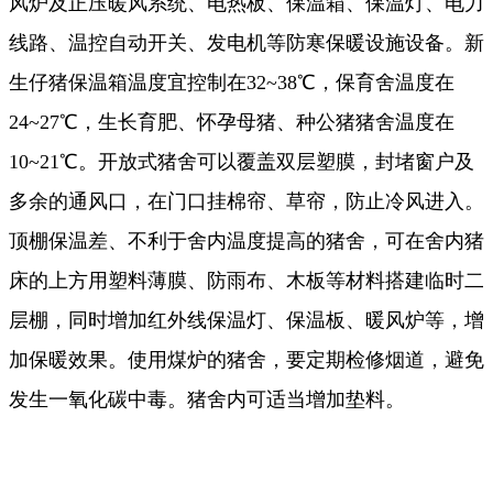
风炉及正压暖风系统、电热板、保温箱、保温灯、电力
线路、温控自动开关、发电机等防寒保暖设施设备。新
生仔猪保温箱温度宜控制在32~38℃，保育舍温度在
24
~
27℃，生长育肥、怀孕母猪、种公猪猪舍温度在
10
~
21℃。开放式猪舍可以覆盖双层塑膜，封堵窗户及
多余的通风口，在门口挂棉帘、草帘，防止冷风进入。
顶棚保温差、不利于舍内温度提高的猪舍，可在舍内猪
床的上方用塑料薄膜、防雨布、木板等材料搭建临时二
层棚，同时增加红外线保温灯、保温板、暖风炉等，增
加保暖效果。使用煤炉的猪舍，要定期检修烟道，避免
发生一氧化碳中毒。猪舍内可适当增加垫料。