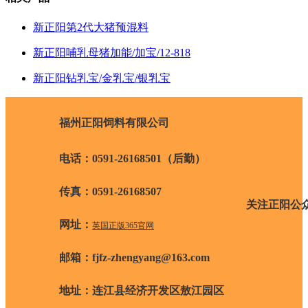
新正阳第2代大猪预混料
新正阳哺乳母猪加能/加宝/12-818
新正阳钻乳宝/金乳宝/银乳宝
福州正阳饲料有限公司
电话：0591-26168501（后勤）
传真：0591-26168507
关注正阳公
网址：
英国正版365官网
邮箱：
fjfz-zhengyang@163.com
地址：连江县经济开发区敖江园区