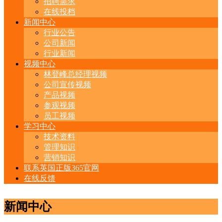
招聘需求
在线投档
新闻中心
行业公告
公司新闻
行业新闻
视频中心
林登峰总经理视频
公司宣传视频
产品视频
参观视频
员工视频
学习中心
技术资料
管理知识
营销知识
联系英国正版365官网
在线反馈
新闻中心