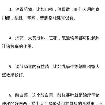
3、健胃药物。比如山楂，健胃散；咱们人用的食
用醋，酸性、辛辣，苦胆都能健胃促食。
4、泻药，大黄泄热，芒硝，硫酸镁等都可以起到
让猪拉稀的作用。
5、调节肠道的有益菌，比如乳酶生等剂量稍微大
些效果较好。
6、酸白菜，这个酸白菜、酸红薯叶就是治疗母猪
便秘的好东西。捞出大半盆酸菜倒在母猪的食槽里，不