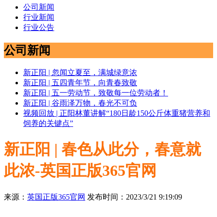
公司新闻
行业新闻
行业公告
公司新闻
新正阳 | 忽闻立夏至，满城绿意浓
新正阳 | 五四青年节，向青春致敬
新正阳 | 五一劳动节，致敬每一位劳动者！
新正阳 | 谷雨泽万物，春光不可负
视频回放 | 正阳林董讲解“180日龄150公斤体重猪营养和
饲养的关键点”
新正阳 | 春色从此分，春意就
此浓-英国正版365官网
来源：
英国正版365官网
发布时间：2023/3/21 9:19:09