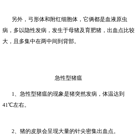
另外，弓形体和附红细胞体，它俩都是血液原虫
病，多以隐性发病，发生于母猪及育肥猪，出血点比较
大，且多集中在两中间到背部。
急性型猪瘟
1、急性型猪瘟的现象是猪突然发病，体温达到
41℃左右。
2、猪的皮肤会呈现大量的针尖密集出血点。