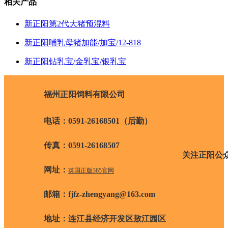
相关产品
新正阳第2代大猪预混料
新正阳哺乳母猪加能/加宝/12-818
新正阳钻乳宝/金乳宝/银乳宝
福州正阳饲料有限公司
电话：0591-26168501（后勤）
传真：0591-26168507
关注正阳公
网址：
英国正版365官网
邮箱：
fjfz-zhengyang@163.com
地址：连江县经济开发区敖江园区