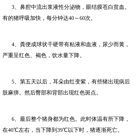
3、鼻腔中流出浆液性分泌物，眼结膜苍白贫血。
有的猪呼吸加快，每分钟达40～60次。
4、粪便成球状干硬带有粘液和血液，尿少而黄，
严重呈红色、褐色，饮水量下降。
5、第五天以后，耳朵由红变紫，有些猪出现病后
肢麻痹。然后臀部和背部出现红色斑点。
6、最后整个猪身都为红色。此时体温有所下降，
在40℃左右，当下降到39℃以下时，猪逐渐死亡。