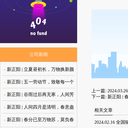
公司新闻
新正阳 | 立夏昼初长，万物换新颜
新正阳 | 五一劳动节，致敬每一个
上一篇:
2024.0
辛勤的你
新正阳 | 谷雨过后再无寒，人间芳
下一篇:
新正阳 |
菲四月天
新正阳 | 人间四月是清明，春意盎
相关文章
然景如画
新正阳 | 春分已至万物苏，莫负春
2024.02.16