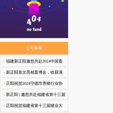
公司新闻
福建新正阳邀您共赴2024中国畜
牧业博览会•南昌（5月18-20日）
新正阳首次亮相畜博会，收获满
满
正阳祝贺2024宁德市养猪行业协
会会员大会圆满成功
新正阳 | 邀您共赴福建省第十三届
猪业大会•福州（6月21-22日）
正阳祝贺福建省第十三届猪业大