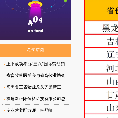
公司新闻
正阳成功举办“三八”国际劳动妇
女节庆祝活动
省畜牧兽医学会与省畜牧业协会
组织专家赴新正阳开展“创新驱动
闽黑鲁三省猪业龙头齐聚新正
服务”活动
阳，共商产业高质量发展新路
福建新正阳饲料科技有限公司总
径！
经理林登峰：以专业、创新引领
专业营养配方师：林登峰