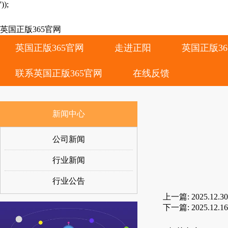
'));
英国正版365官网
英国正版365官网
走进正阳
英国正版3
联系英国正版365官网
在线反馈
新闻中心
公司新闻
行业新闻
行业公告
上一篇:
2025.1
下一篇:
2025.1