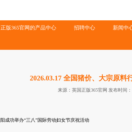
正版365官网的产品中心
招聘中心
新闻中
2026.03.17 全国猪价、大宗原
来源：
英国正版365官网
发布时间：2026
阳成功举办“三八”国际劳动妇女节庆祝活动