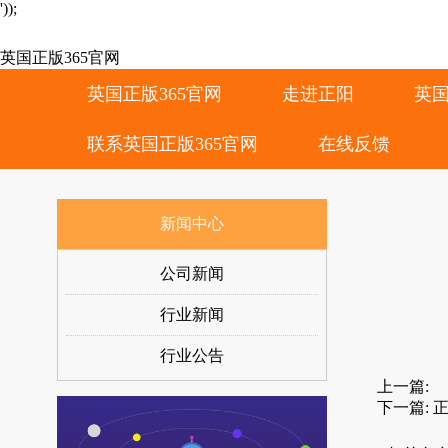
'));
英国正版365官网
英国正版365官网
走进正阳
英国
联系英国正版365官网
在线反馈
新闻中心
公司新闻
行业新闻
行业公告
上一篇:
下一篇:
正