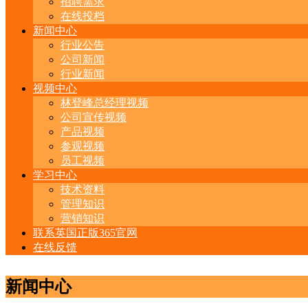
招聘需求
在线投档
新闻中心
行业公告
公司新闻
行业新闻
视频中心
林登峰总经理视频
公司宣传视频
产品视频
参观视频
员工视频
学习中心
技术资料
管理知识
营销知识
联系英国正版365官网
在线反馈
新闻中心