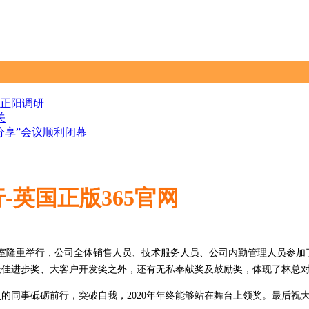
正阳调研
关
分享”会议顺利闭幕
-英国正版365官网
楼多功能室隆重举行，公司全体销售人员、技术服务人员、公司内勤管理人员参加
佳进步奖、大客户开发奖之外，还有无私奉献奖及鼓励奖，体现了林总对
的同事砥砺前行，突破自我，2020年年终能够站在舞台上领奖。最后祝大