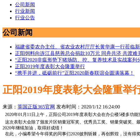
公司新闻
行业新闻
行业公告
公司新闻
福建省委农办主任、省农业农村厅厅长黄华康一行莅临新
正阳饲料向连江县慈善总会捐款10万元 同舟共济 共渡难
“正阳2020非瘟形势下猪场防、控、复养技术及实战案列
正阳2019年度表彰大会隆重举行
“携手并进，砥砺前行”正阳2020新春联谊会圆满落幕！
正阳2019年度表彰大会隆重举行
来源：
英国正版365官网
发布时间：2020/1/12 16:24:00
2020年01月11日上午，正阳公司2019年度表彰大会在办公楼5
这次表彰大会除了颁发片区销量冠军奖、优秀员工奖、销量突破奖、最
2020年继续加油，取得好成绩！
在此，小编希望今年得奖的同事们2020披荆斩棘，再创辉煌，没有得奖