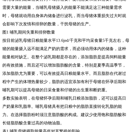
需要大量的能量，当哺乳母猪摄入的能量不能满足这三种能量需求
时，母猪就动用自身体内储备进行泌乳，而当母猪体重损失过大时就
会影响下次发情和排卵的数量，干扰母猪的生产。
图1 哺乳期间失重和排卵数量
按目前泌乳母猪日粮能量水平13.6jed/千克和平均采食量5千克左右，母
猪的能量摄入远不能满足产奶的需求，而必须动用体内的储备，这种
能量相对缺乏。在整个泌乳期都是存在的，添加脂肪是提高饲料能量
的有效措施，而且还可以增加脂肪酸的含量，特别是夏季高温季节，
添加脂肪尤为重要，可以有效提高日粮能量水平。而且脂肪在代谢过
程中产生的体增热量较少，脂肪的适宜添加有利于母猪在怀孕后期和
哺乳期可以提高母猪的日采食量和仔猪的出生重和断奶重。
多数实验表明，在母猪怀孕后期和哺乳日粮添加脂肪，还可以提高日
产奶量和乳脂率。哺乳母猪具有把日粮中的脂肪直接转化乳脂的能
力。在选择脂肪粉时须注意脂肪酸的构成。建议少使用饱和脂肪酸和
长链脂肪酸含量过高的动物油脂。
表1 哺乳母猪摄取能量高低对其繁殖的影响