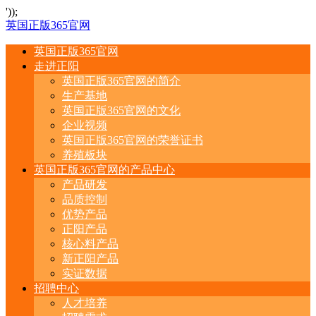
'));
英国正版365官网
英国正版365官网
走进正阳
英国正版365官网的简介
生产基地
英国正版365官网的文化
企业视频
英国正版365官网的荣誉证书
养殖板块
英国正版365官网的产品中心
产品研发
品质控制
优势产品
正阳产品
核心料产品
新正阳产品
实证数据
招聘中心
人才培养