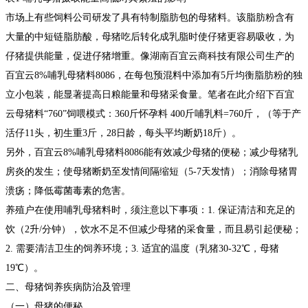
市场上有些饲料公司研发了具有特制脂肪包的母猪料。该脂肪粉含有
大量的中短链脂肪酸，母猪吃后转化成乳脂时使仔猪更容易吸收，为
仔猪提供能量，促进仔猪增重。像湖南百宜云商科技有限公司生产的
百宜云8%哺乳母猪料8086，在每包预混料中添加有5斤均衡脂肪粉的独
立小包装，能显著提高日粮能量和母猪采食量。笔者在此介绍下百宜
云母猪料“760”饲喂模式：360斤怀孕料 400斤哺乳料=760斤，（等于产
活仔11头，初生重3斤，28日龄，每头平均断奶18斤）。
另外，百宜云8%哺乳母猪料8086能有效减少母猪的便秘；减少母猪乳
房炎的发生；使母猪断奶至发情间隔缩短（5-7天发情）；消除母猪胃
溃疡；降低霉菌毒素的危害。
养殖户在使用哺乳母猪料时，须注意以下事项：1. 保证清洁和充足的
饮（2升/分钟），饮水不足不但减少母猪的采食量，而且易引起便秘；
2. 需要清洁卫生的饲养环境；3. 适宜的温度（乳猪30-32℃，母猪
19℃）。
二、母猪饲养疾病防治及管理
（一）母猪的便秘