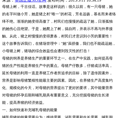
来源：
英国正版365官网
发布时间：2015/5/11 10:34:19
母猪上树，千古佳话。故事是这样说的：很久以前，有一只母猪，她
的名字叫做小芳，她是猪之村“唯一”的村花，芳名远扬，慕名而来者络
绎不绝。渐渐的她变得高傲了，村民们也慢慢的疏远了她，日渐孤独
的她伤心且绝望。于是，她爬上了树，搞自闭，并表示不再与外界接
触。从此，猪之村慢慢的变得萧条，村民们才意识到小芳的重要性！
这个故事告诉我们，在猪场管理中：“她”虽骄傲，我们也不能疏远她，
小母猪上树，猪场的综合效益也会遭到毁灭性的打击！
母猪的饲养是养猪生产的重要环节之一。在生产中实践，如何提高母
猪的生产性能是养猪生产中的重点。母猪产仔数多，仔猪成活率高，
延长母猪的利用一直是养猪工作者所追求的目标，除了遗传因素外，
营养是影响母猪繁殖性能最主要的因素。因此，在养猪生产高度集约
化、规模化的今天，对母猪的营养提出了更好的要求，其中能量营养
对母猪的怀孕后期和哺乳期具有重要意义，充分挖掘母猪的生长潜
能，提高养猪的经济效益。
一、如何快速补充哺乳母猪的能量
哺乳母猪的能量需要分为：维持需要、泌乳需要和生长需要。哺乳期