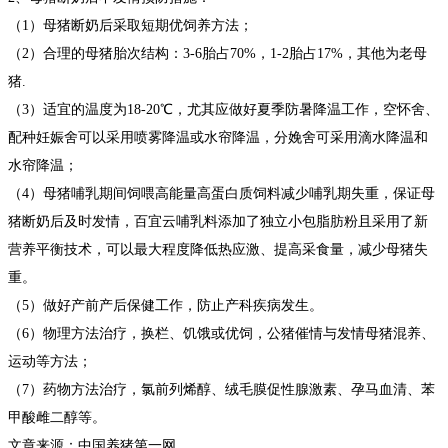
（1）母猪断奶后采取短期优饲养方法；
（2）合理的母猪胎次结构：3-6胎占70%，1-2胎占17%，其他为老母
猪.
（3）适宜的温度为18-20℃，尤其应做好夏季防暑降温工作，空怀舍、
配种妊娠舍可以采用喷雾降温或水帘降温，分娩舍可采用滴水降温和
水帘降温；
（4）母猪哺乳期间饲喂高能量高蛋白质饲料减少哺乳期失重，保证母
猪断奶后及时发情，百宜云哺乳料添加了独立小包脂肪粉且采用了新
营养平衡技术，可以最大程度降低热应激、提高采食量，减少母猪失
重。
（5）做好产前产后保健工作，防止产科疾病发生。
（6）物理方法治疗，换栏、饥饿或优饲，公猪催情与发情母猪混养、
运动等方法；
（7）药物方法治疗，氯前列烯醇、绒毛膜促性腺激素、孕马血清、苯
甲酸雌二醇等。
文章来源：中国养猪第一网