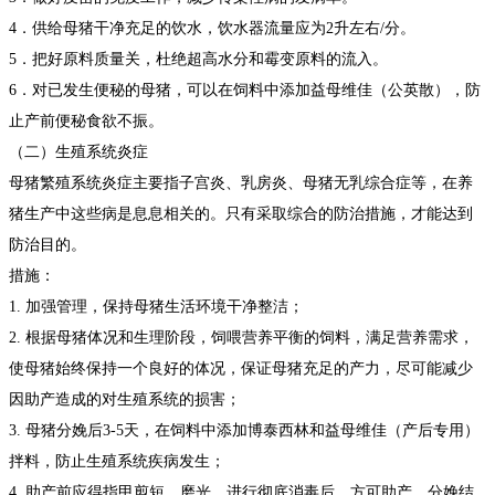
4．供给母猪干净充足的饮水，饮水器流量应为2升左右/分。
5．把好原料质量关，杜绝超高水分和霉变原料的流入。
6．对已发生便秘的母猪，可以在饲料中添加益母维佳（公英散），防
止产前便秘食欲不振。
（二）生殖系统炎症
母猪繁殖系统炎症主要指子宫炎、乳房炎、母猪无乳综合症等，在养
猪生产中这些病是息息相关的。只有采取综合的防治措施，才能达到
防治目的。
措施：
1. 加强管理，保持母猪生活环境干净整洁；
2. 根据母猪体况和生理阶段，饲喂营养平衡的饲料，满足营养需求，
使母猪始终保持一个良好的体况，保证母猪充足的产力，尽可能减少
因助产造成的对生殖系统的损害；
3. 母猪分娩后3-5天，在饲料中添加博泰西林和益母维佳（产后专用）
拌料，防止生殖系统疾病发生；
4. 助产前应得指甲剪短、磨光，进行彻底消毒后，方可助产，分娩结