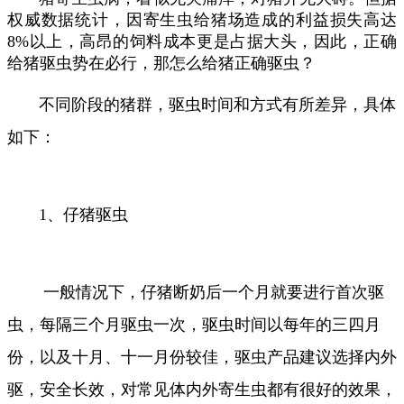
权威数据统计，因寄生虫给猪场造成的利益损失高达
8%以上，高昂的饲料成本更是占据大头，因此，正确
给猪驱虫势在必行，那怎么给猪正确驱虫？
不同阶段的猪群，驱虫时间和方式有所差异，具体
如下：
1、仔猪驱虫
一般情况下，仔猪断奶后一个月就要进行首次驱
虫，每隔三个月驱虫一次，驱虫时间以每年的三四月
份，以及十月、十一月份较佳，驱虫产品建议选择内外
驱，安全长效，对常见体内外寄生虫都有很好的效果，