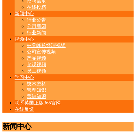
招聘需求
在线投档
新闻中心
行业公告
公司新闻
行业新闻
视频中心
林登峰总经理视频
公司宣传视频
产品视频
参观视频
员工视频
学习中心
技术资料
管理知识
营销知识
联系英国正版365官网
在线反馈
新闻中心