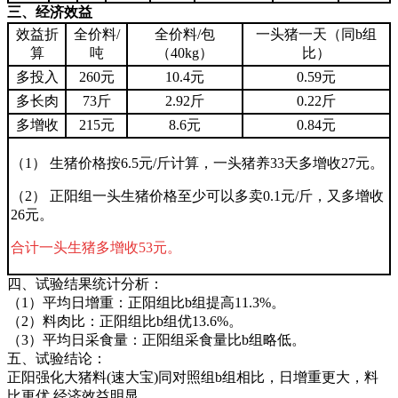
三、经济效益
效益折
全价料/
全价料/包
一头猪一天（同b组
算
吨
（40kg）
比）
多投入
260元
10.4元
0.59元
多长肉
73斤
2.92斤
0.22斤
多增收
215元
8.6元
0.84元
（1） 生猪价格按6.5元/斤计算，一头猪养33天多增收27元。
（2） 正阳组一头生猪价格至少可以多卖0.1元/斤，又多增收
26元。
合计一头生猪多增收53元。
四、试验结果统计分析：
（1）平均日增重：正阳组比b组提高11.3%。
（2）料肉比：正阳组比b组优13.6%。
（3）平均日采食量：正阳组采食量比b组略低。
五、试验结论：
正阳强化大猪料(速大宝)同对照组b组相比，日增重更大，料
比更优,经济效益明显。