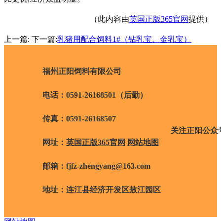
（此内容由
英国正版365官网
提供）
上一篇:
下一篇:
乳猪用配合饲料1#（钻乳宝、金乳宝）
福州正阳饲料有限公司
电话：0591-26168501（后勤）
传真：0591-26168507
关注正阳公众
网址：
英国正版365官网
网站地图
邮箱：
fjfz-zhengyang@163.com
地址：连江县经济开发区敖江园区