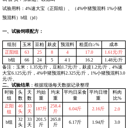
试验用料：4%速大宝（正阳组）、（4%中猪预混料 1%小猪
预混料）b组（jd）
一、试验饲喂配方：
组别
玉米
豆粕
麸皮
预混料
粗蛋白≥%
成本
正阳组
63
25
8
4
17.0
1.61元/斤
b组
66
24
5
4 1
16.2
1.48元/斤
备注：玉米：1.35元/斤，豆粕1.7元/斤，麸皮1.2元/斤，4%速
大宝6.125元/斤，4%中猪预混料2.325元/斤，1%小猪预混料3.0
元/斤。
二、试验结果
：根据现场每天数据记录整理
时验
头
天
均始
均末
平均日
采食
平均
日增
料肉
组
数
数
重
重
量
重
比%
正阳
46
33
258.4
187斤
6.04斤
2.16斤
2.0
头
天
斤
组
32
33
201.5
265.8
b组
6.17斤
1.94斤
3.0
头
天
斤
斤