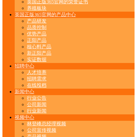
英国正版365官网的荣誉证书
养殖板块
英国正版365官网的产品中心
产品研发
品质控制
优势产品
正阳产品
核心料产品
新正阳产品
实证数据
招聘中心
人才培养
招聘需求
在线投档
新闻中心
行业公告
公司新闻
行业新闻
视频中心
林登峰总经理视频
公司宣传视频
产品视频