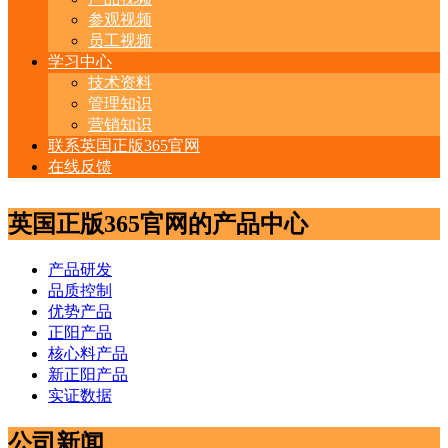
参观视频
员工视频
学习中心
技术资料
管理知识
营销知识
联系英国正版365官网
在线反馈
英国正版365官网的产品中心
产品研发
品质控制
优势产品
正阳产品
核心料产品
新正阳产品
实证数据
公司新闻